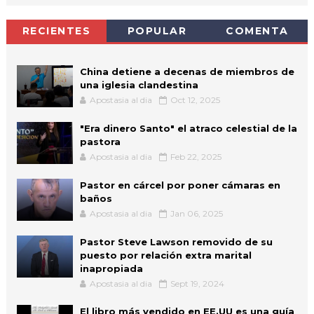
RECIENTES
POPULAR
COMENTA
China detiene a decenas de miembros de
una iglesia clandestina
Apostasia al dia
Oct 12, 2025
"Era dinero Santo" el atraco celestial de la
pastora
Apostasia al dia
Feb 22, 2025
Pastor en cárcel por poner cámaras en
baños
Apostasia al dia
Jan 06, 2025
Pastor Steve Lawson removido de su
puesto por relación extra marital
inapropiada
Apostasia al dia
Sept 19, 2024
El libro más vendido en EE.UU es una guía