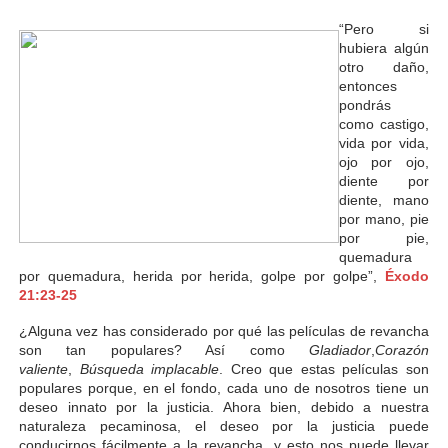
“Pero si
hubiera algún
otro daño,
entonces
pondrás
como castigo,
vida por vida,
ojo por ojo,
diente por
diente, mano
por mano, pie
por pie,
quemadura
por quemadura, herida por herida, golpe por golpe”,
Éxodo
21:23-25
¿Alguna vez has considerado por qué las películas de revancha
son tan populares? Así como
Gladiador
,
Corazón
valiente
,
Búsqueda implacable
. Creo que estas películas son
populares porque, en el fondo, cada uno de nosotros tiene un
deseo innato por la justicia. Ahora bien, debido a nuestra
naturaleza pecaminosa, el deseo por la justicia puede
conducirnos fácilmente a la revancha, y esto nos puede llevar