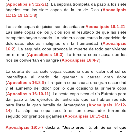
(
Apocalipsis 9:12-21
). La séptima trompeta da paso a los siete
ángeles con las siete copas de la ira de Dios (
Apocalipsis
11:15-19
;
15:1-8
).
Las siete copas de juicios son descritas en
Apocalipsis 16:1-21
.
Las siete copas de los juicios son el resultado de que las siete
trompetas hayan sonado. La primera copa causa la aparición de
dolorosas úlceras malignas en la humanidad (
Apocalipsis
16:2
). La segunda copa provoca la muerte de todo ser viviente
en el mar (
Apocalipsis 16:3
). La tercera copa causa que los
ríos se conviertan en sangre (
Apocalipsis 16:4-7
).
La cuarta de las siete copas ocasiona que el calor del sol se
intensifique al grado de quemar y causar gran dolor
(
Apocalipsis 16:8-9
). La quinta copa causa una gran oscuridad
y el aumento del dolor por lo que ocasionó la primera copa
(
Apocalipsis 16:10-11
). La sexta copa seca el río Eufrates para
dar paso a los ejércitos del anticristo que se habían reunido
para librar la gran batalla de Armagedón (
Apocalipsis 16:12-
14
). La séptima copa resultó en un devastador terremoto
seguido por granizos gigantes (
Apocalipsis 16:15-21
).
Apocalipsis 16:5-7
declara, “Justo eres Tú, oh Señor, el que