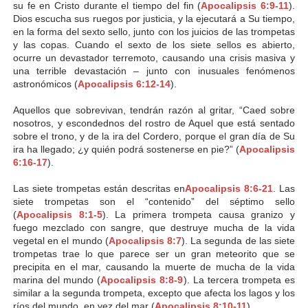
su fe en Cristo durante el tiempo del fin (
Apocalipsis 6:9-11
).
Dios escucha sus ruegos por justicia, y la ejecutará a Su tiempo,
en la forma del sexto sello, junto con los juicios de las trompetas
y las copas. Cuando el sexto de los siete sellos es abierto,
ocurre un devastador terremoto, causando una crisis masiva y
una terrible devastación – junto con inusuales fenómenos
astronómicos (
Apocalipsis 6:12-14
).
Aquellos que sobrevivan, tendrán razón al gritar, “Caed sobre
nosotros, y escondednos del rostro de Aquel que está sentado
sobre el trono, y de la ira del Cordero, porque el gran día de Su
ira ha llegado; ¿y quién podrá sostenerse en pie?” (
Apocalipsis
6:16-17
).
Las siete trompetas están descritas en
Apocalipsis 8:6-21
. Las
siete trompetas son el “contenido” del séptimo sello
(
Apocalipsis 8:1-5
). La primera trompeta causa granizo y
fuego mezclado con sangre, que destruye mucha de la vida
vegetal en el mundo (
Apocalipsis 8:7
). La segunda de las siete
trompetas trae lo que parece ser un gran meteorito que se
precipita en el mar, causando la muerte de mucha de la vida
marina del mundo (
Apocalipsis 8:8-9
). La tercera trompeta es
similar a la segunda trompeta, excepto que afecta los lagos y los
ríos del mundo, en vez del mar (
Apocalipsis 8:10-11
).