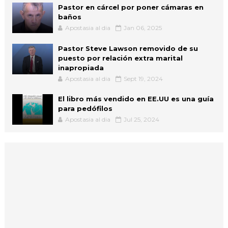
Pastor en cárcel por poner cámaras en
baños
Apostasia al dia
Jan 06, 2025
Pastor Steve Lawson removido de su
puesto por relación extra marital
inapropiada
Apostasia al dia
Sept 19, 2024
El libro más vendido en EE.UU es una guía
para pedófilos
Apostasia al dia
Jul 25, 2024