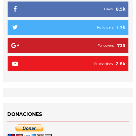
8.5k
Likes
1.7k
Followers
735
Followers
2.8k
Subscribes
DONACIONES