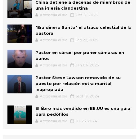
China detiene a decenas de miembros de
una iglesia clandestina
Apostasia al dia
Oct 12, 2025
"Era dinero Santo" el atraco celestial de la
pastora
Apostasia al dia
Feb 22, 2025
Pastor en cárcel por poner cámaras en
baños
Apostasia al dia
Jan 06, 2025
Pastor Steve Lawson removido de su
puesto por relación extra marital
inapropiada
Apostasia al dia
Sept 19, 2024
El libro más vendido en EE.UU es una guía
para pedófilos
Apostasia al dia
Jul 25, 2024