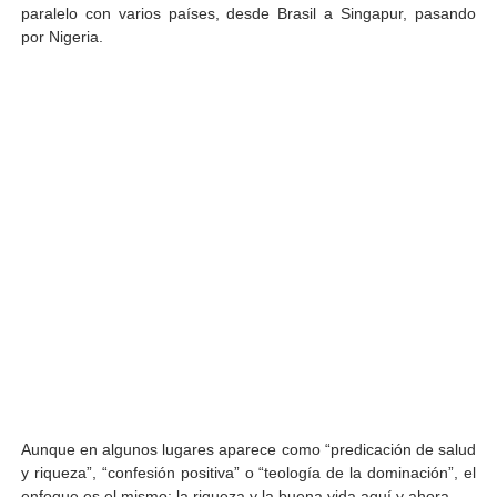
paralelo con varios países, desde Brasil a Singapur, pasando
por Nigeria.
Aunque en algunos lugares aparece como “predicación de salud
y riqueza”, “confesión positiva” o “teología de la dominación”, el
enfoque es el mismo: la riqueza y la buena vida aquí y ahora.