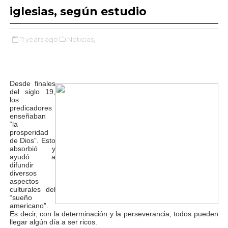
iglesias, según estudio
11 years ago
Noticias,
Desde finales
del siglo 19,
los
predicadores
enseñaban
“la
prosperidad
de Dios”. Esto
absorbió y
ayudó a
difundir
diversos
aspectos
culturales del
“sueño
americano”.
Es decir, con la determinación y la perseverancia, todos pueden
llegar algún día a ser ricos.