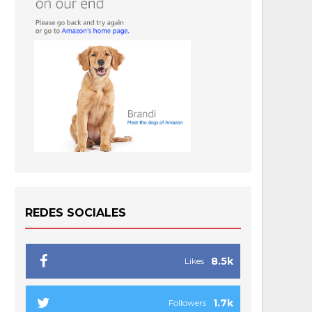
REDES SOCIALES
8.5k
Likes
1.7k
Followers