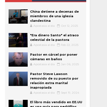
China detiene a decenas de
miembros de una iglesia
clandestina
Apostasia al dia
Oct 12, 2025
"Era dinero Santo" el atraco
celestial de la pastora
Apostasia al dia
Feb 22, 2025
Pastor en cárcel por poner
cámaras en baños
Apostasia al dia
Jan 06, 2025
Pastor Steve Lawson
removido de su puesto por
relación extra marital
inapropiada
Apostasia al dia
Sept 19, 2024
El libro más vendido en EE.UU
es una guía para pedófilos