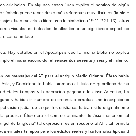
res originales. En algunos casos Juan explica el sentido de algún
o símbolo puede tener dos o más referentes muy distintos (la siete
sajes Juan mezcla lo literal con lo simbólico (19:11;? 21:13); otros
adros visuales no todos los detalles tienen un significado específico
adro como un todo.
ica. Hay detalles en el Apocalipsis que la misma Biblia no explica
emplo el maná escondido, el seiscientos sesenta y seis y el milenio.
en los mensajes del AT para el antiguo Medio Oriente, Éfeso habia
n Asia, y Domiciano le habia otorgado el titulo de guardiana de su
 d etales tiempos y la adoracion pagana a la diosa Artemisa, La
gano y habia sin numero de creencias erradas. Las inscripciones
oblacion judia, de la que los cristianos habian sido originalmente
a practica, Éfeso era el centro dominante de Asia menor en tal
ngel de la iglesia" tal expresion es un resueno al AT , tal formula
da en tales timepos para los edictos reales y las formulas tipicas d