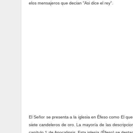
elos mensajeros que decian "Asi dice el rey".
El Señor se presenta a la iglesia en Éfeso como El que 
siete candeleros de oro. La mayoría de las descripcio
capítulo 1 de Apocalipsis. Esta iglesia (Éfeso) se dest