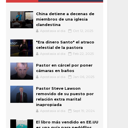
China detiene a decenas de
miembros de una iglesia
clandestina
Apostasia al dia
Oct 12, 2025
"Era dinero Santo" el atraco
celestial de la pastora
Apostasia al dia
Feb 22, 2025
Pastor en cárcel por poner
cámaras en baños
Apostasia al dia
Jan 06, 2025
Pastor Steve Lawson
removido de su puesto por
relación extra marital
inapropiada
Apostasia al dia
Sept 19, 2024
El libro más vendido en EE.UU
es una guía para pedófilos