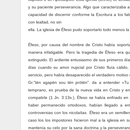
y su paciente perseverancia. Algo que caracterizaba a
capacidad de discernir conforme la Escritura a los fa
con lealtad, no sin
ella. La iglesia de Éfeso pudo soportarlo todo menos 
Éfeso, por causa del nombre de Cristo había soport
manera infatigable. Pero la tragedia de Éfeso era q
extinguido. El ardiente entusiasmo de sus primeros dí
días cuando su amor nupcial por Cristo fluía cálido,
servicio, pero había desaparecido el verdadero motivo d
Gr."tën agapën sou tën prötën". da a entender «Tu 
temprano, es prueba de la nueva vida en Cristo y e
compatirle (1 Jn. 3:13s.), Éfeso se había enfriado en 
haber permanecido ortodoxos, habían llegado a enf
controversias con los nicolaítas. Éfeso era un semiller
caso los los impostores hicieron mal a la iglesia en s
mantenía su celo por la sana doctrina y la persevera