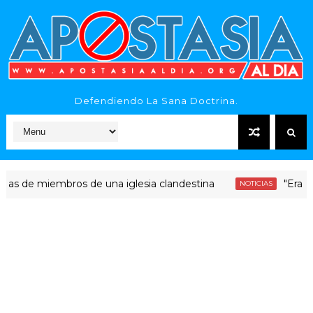
Defendiendo La Sana Doctrina.
 miembros de una iglesia clandestina
"Era dinero S
NOTICIAS