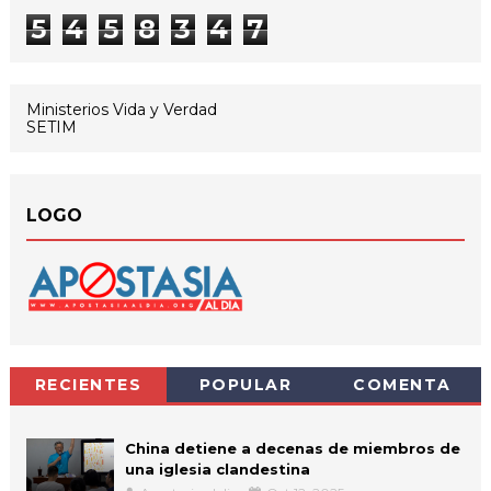
5
4
5
8
3
4
7
Ministerios Vida y Verdad
SETIM
LOGO
RECIENTES
POPULAR
COMENTA
China detiene a decenas de miembros de
una iglesia clandestina