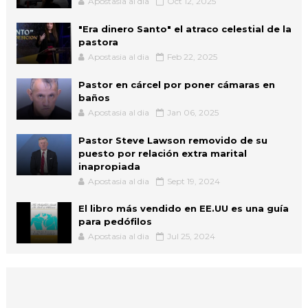
Apostasia al dia
Oct 12, 2025
"Era dinero Santo" el atraco celestial de la
pastora
Apostasia al dia
Feb 22, 2025
Pastor en cárcel por poner cámaras en
baños
Apostasia al dia
Jan 06, 2025
Pastor Steve Lawson removido de su
puesto por relación extra marital
inapropiada
Apostasia al dia
Sept 19, 2024
El libro más vendido en EE.UU es una guía
para pedófilos
Apostasia al dia
Jul 25, 2024