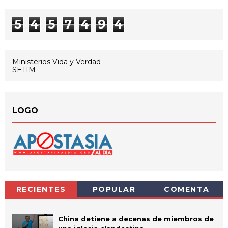
5
4
5
7
4
9
4
Ministerios Vida y Verdad
SETIM
LOGO
RECIENTES
POPULAR
COMENTA
China detiene a decenas de miembros de