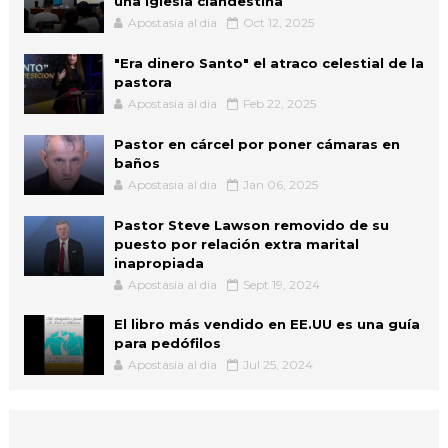
una iglesia clandestina
Apostasia al dia
Oct 12, 2025
"Era dinero Santo" el atraco celestial de la
pastora
Apostasia al dia
Feb 22, 2025
Pastor en cárcel por poner cámaras en
baños
Apostasia al dia
Jan 06, 2025
Pastor Steve Lawson removido de su
puesto por relación extra marital
inapropiada
Apostasia al dia
Sept 19, 2024
El libro más vendido en EE.UU es una guía
para pedófilos
Apostasia al dia
Jul 25, 2024