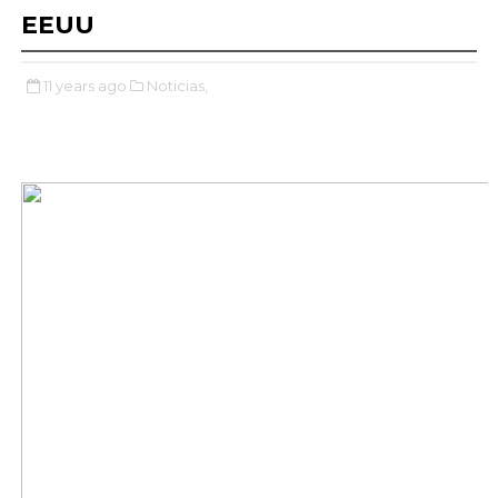
EEUU
11 years ago
Noticias,