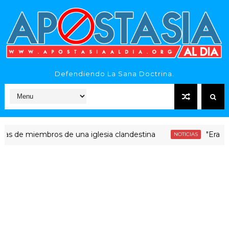
Defendiendo La Sana Doctrina.
 miembros de una iglesia clandestina
"Era dinero S
NOTICIAS