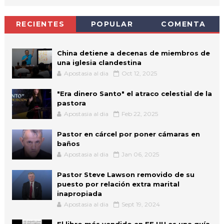
RECIENTES
POPULAR
COMENTA
China detiene a decenas de miembros de
una iglesia clandestina
Apostasia al dia
Oct 12, 2025
"Era dinero Santo" el atraco celestial de la
pastora
Apostasia al dia
Feb 22, 2025
Pastor en cárcel por poner cámaras en
baños
Apostasia al dia
Jan 06, 2025
Pastor Steve Lawson removido de su
puesto por relación extra marital
inapropiada
Apostasia al dia
Sept 19, 2024
El libro más vendido en EE.UU es una guía