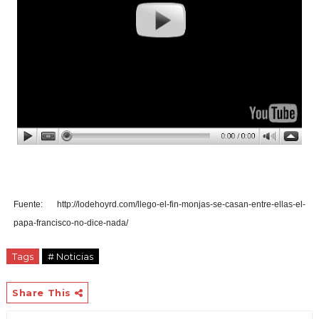
Fuente:
http://lodehoyrd.com/llego-el-fin-monjas-se-casan-entre-ellas-el-
papa-francisco-no-dice-nada/
Tags
# Noticias
Share This