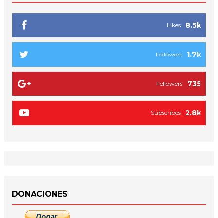
8.5k
Likes
1.7k
Followers
735
Followers
2.8k
Subscribes
DONACIONES