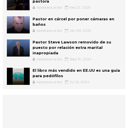
pastora
Apostasia al dia
Feb 22, 2025
Pastor en cárcel por poner cámaras en
baños
Apostasia al dia
Jan 06, 2025
Pastor Steve Lawson removido de su
puesto por relación extra marital
inapropiada
Apostasia al dia
Sept 19, 2024
El libro más vendido en EE.UU es una guía
para pedófilos
Apostasia al dia
Jul 25, 2024