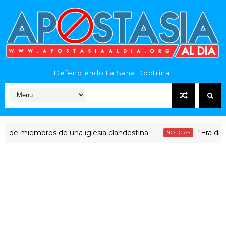
Defendiendo La Sana Doctrina.
iembros de una iglesia clandestina
"Era dinero San
NOTICIAS