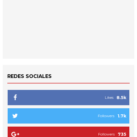
REDES SOCIALES
8.5k
Likes
1.7k
Followers
735
Followers