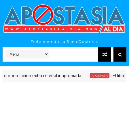
Defendiendo La Sana Doctrina.
elación extra marital inapropiada
El libro más v
APOSTASIA