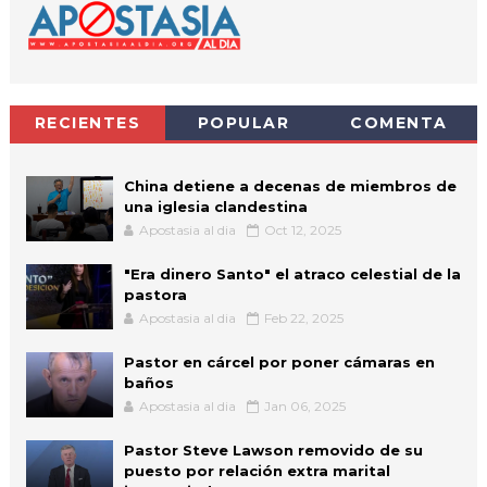
RECIENTES
POPULAR
COMENTA
China detiene a decenas de miembros de
una iglesia clandestina
Apostasia al dia
Oct 12, 2025
"Era dinero Santo" el atraco celestial de la
pastora
Apostasia al dia
Feb 22, 2025
Pastor en cárcel por poner cámaras en
baños
Apostasia al dia
Jan 06, 2025
Pastor Steve Lawson removido de su
puesto por relación extra marital