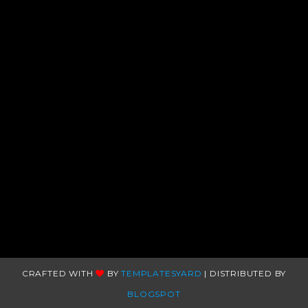
CRAFTED WITH
BY
TEMPLATESYARD
| DISTRIBUTED BY
BLOGSPOT