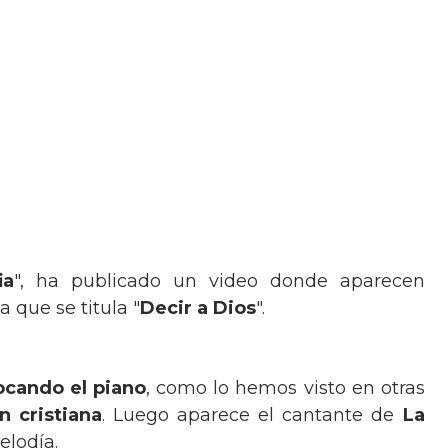
ia
", ha publicado un video donde aparecen
a que se titula "
Decir a Dios
".
ocando el piano
, como lo hemos visto en otras
n cristiana
. Luego aparece el cantante de
La
elodía.