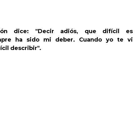
ción
dice: "Decir adiós, que difícil es
mpre ha sido mi deber
. Cuando yo te vi
cil describir".