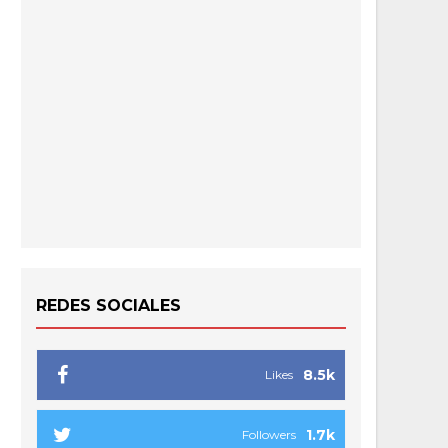
REDES SOCIALES
8.5k
Likes
1.7k
Followers