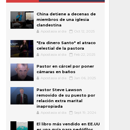
China detiene a decenas de
miembros de una iglesia
clandestina
Apostasia al dia
Oct 12, 2025
"Era dinero Santo" el atraco
celestial de la pastora
Apostasia al dia
Feb 22, 2025
Pastor en cárcel por poner
cámaras en baños
Apostasia al dia
Jan 06, 2025
Pastor Steve Lawson
removido de su puesto por
relación extra marital
inapropiada
Apostasia al dia
Sept 19, 2024
El libro más vendido en EE.UU
es una guía para pedófilos