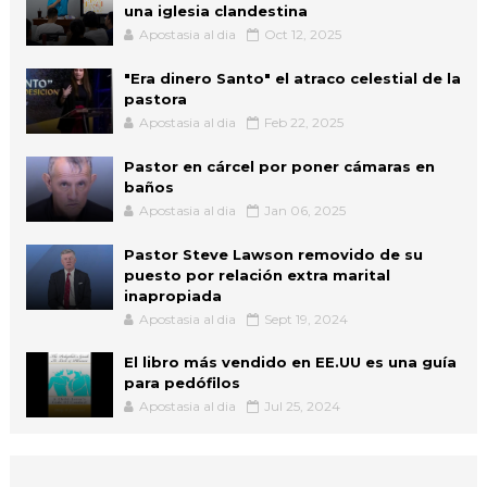
una iglesia clandestina
Apostasia al dia
Oct 12, 2025
"Era dinero Santo" el atraco celestial de la
pastora
Apostasia al dia
Feb 22, 2025
Pastor en cárcel por poner cámaras en
baños
Apostasia al dia
Jan 06, 2025
Pastor Steve Lawson removido de su
puesto por relación extra marital
inapropiada
Apostasia al dia
Sept 19, 2024
El libro más vendido en EE.UU es una guía
para pedófilos
Apostasia al dia
Jul 25, 2024