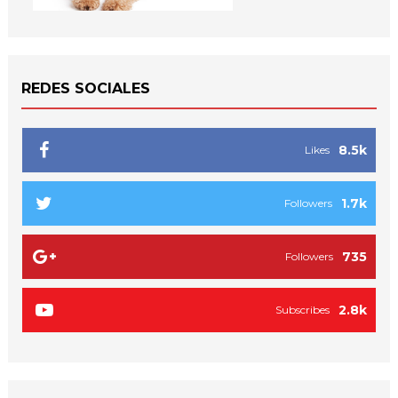
REDES SOCIALES
8.5k
Likes
1.7k
Followers
735
Followers
2.8k
Subscribes