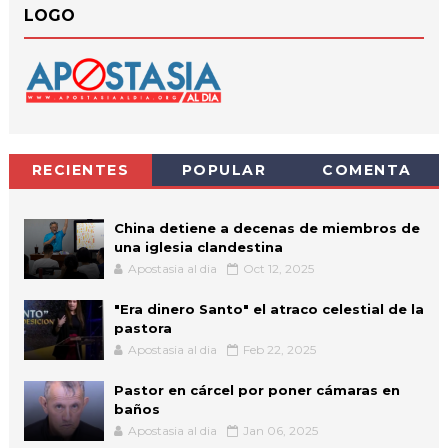
LOGO
RECIENTES
POPULAR
COMENTA
China detiene a decenas de miembros de
una iglesia clandestina
Apostasia al dia
Oct 12, 2025
"Era dinero Santo" el atraco celestial de la
pastora
Apostasia al dia
Feb 22, 2025
Pastor en cárcel por poner cámaras en
baños
Apostasia al dia
Jan 06, 2025