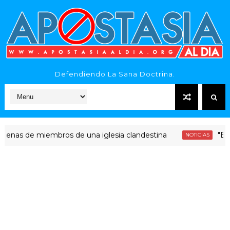
Defendiendo La Sana Doctrina.
 de miembros de una iglesia clandestina
"Era diner
NOTICIAS