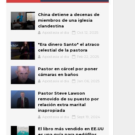
China detiene a decenas de
miembros de una iglesia
clandestina
Apostasia al dia
Oct 12, 2025
"Era dinero Santo" el atraco
celestial de la pastora
Apostasia al dia
Feb 22, 2025
Pastor en cárcel por poner
cámaras en baños
Apostasia al dia
Jan 06, 2025
Pastor Steve Lawson
removido de su puesto por
relación extra marital
inapropiada
Apostasia al dia
Sept 19, 2024
El libro más vendido en EE.UU
es una guía para pedófilos