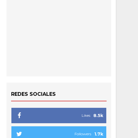
REDES SOCIALES
8.5k
Likes
1.7k
Followers