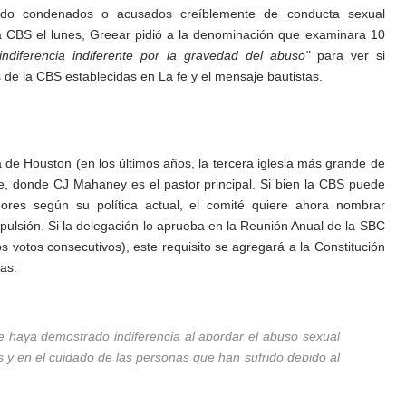
do condenados o acusados ​​creíblemente de conducta sexual
la CBS el lunes, Greear pidió a la denominación que examinara 10
diferencia indiferente por la gravedad del abuso"
para ver si
 de la CBS establecidas en La fe y el mensaje bautistas.
sta de Houston (en los últimos años, la tercera iglesia más grande de
lle, donde CJ Mahaney es el pastor principal.
Si bien la CBS puede
dores según su política actual, el comité quiere ahora nombrar
pulsión.
Si la delegación lo aprueba en la Reunión Anual de la SBC
 votos consecutivos), este requisito se agregará a la Constitución
ias:
e haya demostrado indiferencia al abordar el abuso sexual
s y en el cuidado de las personas que han sufrido debido al