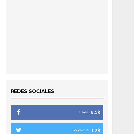
REDES SOCIALES
8.5k
Likes
1.7k
Followers