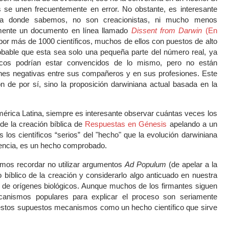
 se unen frecuentemente en error. No obstante, es interesante
sta donde sabemos, no son creacionistas, ni mucho menos
tamente un documento en línea llamado
Dissent from Darwin
(En
por más de 1000 científicos, muchos de ellos con puestos de alto
obable que esta sea solo una pequeña parte del número real, ya
icos podrían estar convencidos de lo mismo, pero no están
ones negativas entre sus compañeros y en sus profesiones. Este
 de por sí, sino la proposición darwiniana actual basada en la
érica Latina, siempre es interesante observar cuántas veces los
de la creación bíblica de
Respuestas en Génesis
apelando a un
los científicos “serios” del "hecho" que la evolución darwiniana
 esencia, es un hecho comprobado.
mos recordar no utilizar argumentos
Ad Populum
(de apelar a la
 bíblico de la creación y considerarlo algo anticuado en nuestra
 de orígenes biológicos. Aunque muchos de los firmantes siguen
canismos populares para explicar el proceso son seriamente
estos supuestos mecanismos como un hecho científico que sirve