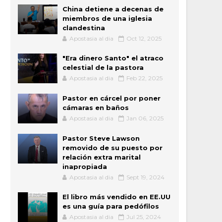
China detiene a decenas de
miembros de una iglesia
clandestina
Apostasia al dia
Oct 12, 2025
"Era dinero Santo" el atraco
celestial de la pastora
Apostasia al dia
Feb 22, 2025
Pastor en cárcel por poner
cámaras en baños
Apostasia al dia
Jan 06, 2025
Pastor Steve Lawson
removido de su puesto por
relación extra marital
inapropiada
Apostasia al dia
Sept 19, 2024
El libro más vendido en EE.UU
es una guía para pedófilos
Apostasia al dia
Jul 25, 2024