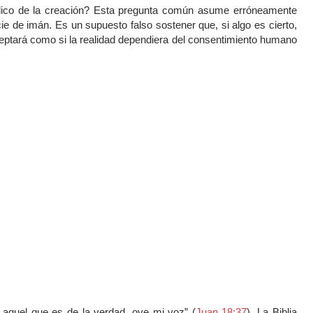
íblico de la creación? Esta pregunta común asume erróneamente
 de imán. Es un supuesto falso sostener que, si algo es cierto,
eptará como si la realidad dependiera del consentimiento humano
 aquel que es de la verdad, oye mi voz” (
Juan 18:37
). La Biblia