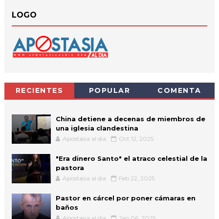
LOGO
RECIENTES
POPULAR
COMENTA
China detiene a decenas de miembros de
una iglesia clandestina
Apostasia al dia
Oct 12, 2025
"Era dinero Santo" el atraco celestial de la
pastora
Apostasia al dia
Feb 22, 2025
Pastor en cárcel por poner cámaras en
baños
Apostasia al dia
Jan 06, 2025