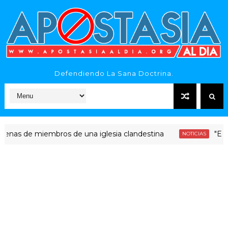
Defendiendo La Sana Doctrina.
de miembros de una iglesia clandestina
"Era dinero
NOTICIAS