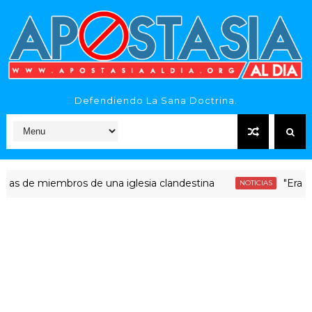
Defendiendo La Sana Doctrina.
 miembros de una iglesia clandestina
"Era dinero S
NOTICIAS