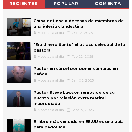
RECIENTES
POPULAR
COMENTA
China detiene a decenas de miembros de
una iglesia clandestina
Apostasia al dia
Oct 12, 2025
"Era dinero Santo" el atraco celestial de la
pastora
Apostasia al dia
Feb 22, 2025
Pastor en cárcel por poner cámaras en
baños
Apostasia al dia
Jan 06, 2025
Pastor Steve Lawson removido de su
puesto por relación extra marital
inapropiada
Apostasia al dia
Sept 19, 2024
El libro más vendido en EE.UU es una guía
para pedófilos