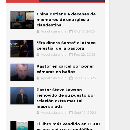
China detiene a decenas de
miembros de una iglesia
clandestina
Apostasia al dia
Oct 12, 2025
"Era dinero Santo" el atraco
celestial de la pastora
Apostasia al dia
Feb 22, 2025
Pastor en cárcel por poner
cámaras en baños
Apostasia al dia
Jan 06, 2025
Pastor Steve Lawson
removido de su puesto por
relación extra marital
inapropiada
Apostasia al dia
Sept 19, 2024
El libro más vendido en EE.UU
es una guía para pedófilos