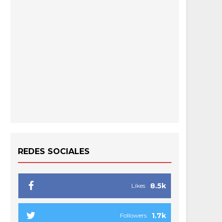
REDES SOCIALES
8.5k
Likes
1.7k
Followers