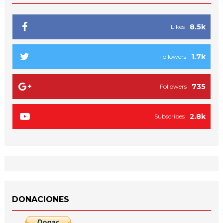
8.5k
Likes
1.7k
Followers
735
Followers
2.8k
Subscribes
DONACIONES