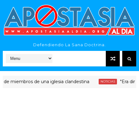
Defendiendo La Sana Doctrina.
embros de una iglesia clandestina
"Era dinero Sant
NOTICIAS