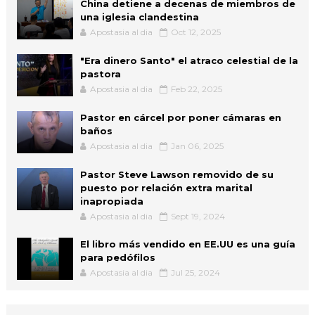
China detiene a decenas de miembros de
una iglesia clandestina
Apostasia al dia
Oct 12, 2025
"Era dinero Santo" el atraco celestial de la
pastora
Apostasia al dia
Feb 22, 2025
Pastor en cárcel por poner cámaras en
baños
Apostasia al dia
Jan 06, 2025
Pastor Steve Lawson removido de su
puesto por relación extra marital
inapropiada
Apostasia al dia
Sept 19, 2024
El libro más vendido en EE.UU es una guía
para pedófilos
Apostasia al dia
Jul 25, 2024