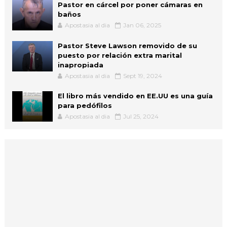
Pastor en cárcel por poner cámaras en
baños
Apostasia al dia
Jan 06, 2025
Pastor Steve Lawson removido de su
puesto por relación extra marital
inapropiada
Apostasia al dia
Sept 19, 2024
El libro más vendido en EE.UU es una guía
para pedófilos
Apostasia al dia
Jul 25, 2024