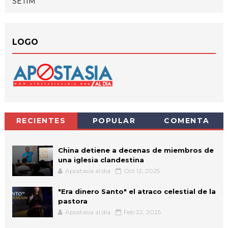
SETIM
LOGO
RECIENTES
POPULAR
COMENTA
China detiene a decenas de miembros de
una iglesia clandestina
Apostasia al dia
Oct 12, 2025
"Era dinero Santo" el atraco celestial de la
pastora
Apostasia al dia
Feb 22, 2025