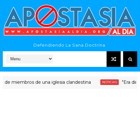
Defendiendo La Sana Doctrina.
embros de una iglesia clandestina
"Era dinero Sant
NOTICIAS