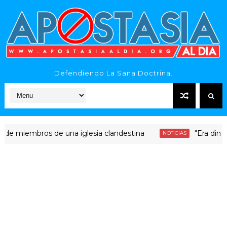
Defendiendo La Sana Doctrina.
embros de una iglesia clandestina
"Era dinero Santo
NOTICIAS