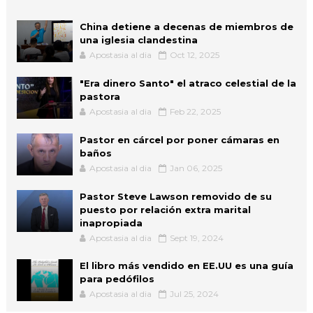
China detiene a decenas de miembros de
una iglesia clandestina
Apostasia al dia
Oct 12, 2025
"Era dinero Santo" el atraco celestial de la
pastora
Apostasia al dia
Feb 22, 2025
Pastor en cárcel por poner cámaras en
baños
Apostasia al dia
Jan 06, 2025
Pastor Steve Lawson removido de su
puesto por relación extra marital
inapropiada
Apostasia al dia
Sept 19, 2024
El libro más vendido en EE.UU es una guía
para pedófilos
Apostasia al dia
Jul 25, 2024