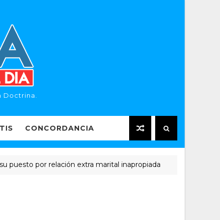
 Doctrina.
TIS
CONCORDANCIA
 por relación extra marital inapropiada
El
APOSTASIA