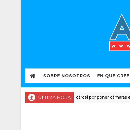
SOBRE NOSOTROS
EN QUE CRE
ÚLTIMA HORA
Pastor en cárcel por poner cámaras en baño
APOSTASIA