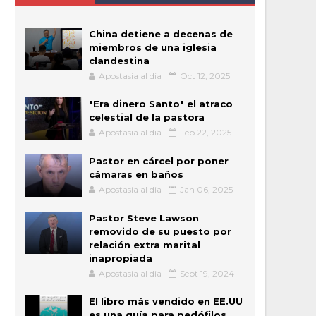
China detiene a decenas de
miembros de una iglesia
clandestina
Apostasia al dia
Oct 12, 2025
"Era dinero Santo" el atraco
celestial de la pastora
Apostasia al dia
Feb 22, 2025
Pastor en cárcel por poner
cámaras en baños
Apostasia al dia
Jan 06, 2025
Pastor Steve Lawson
removido de su puesto por
relación extra marital
inapropiada
Apostasia al dia
Sept 19, 2024
El libro más vendido en EE.UU
es una guía para pedófilos