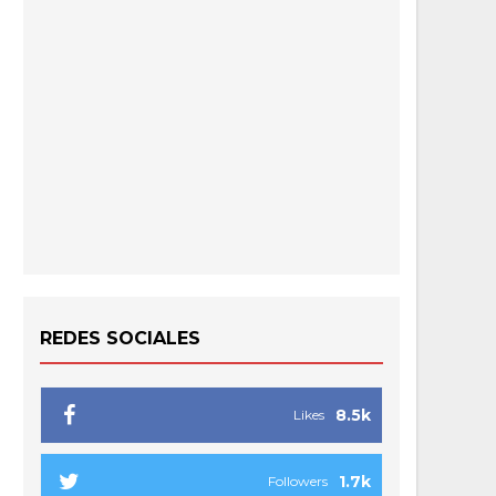
REDES SOCIALES
8.5k
Likes
1.7k
Followers