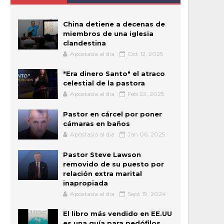
China detiene a decenas de
miembros de una iglesia
clandestina
Apostasia al dia
Oct 12, 2025
"Era dinero Santo" el atraco
celestial de la pastora
Apostasia al dia
Feb 22, 2025
Pastor en cárcel por poner
cámaras en baños
Apostasia al dia
Jan 06, 2025
Pastor Steve Lawson
removido de su puesto por
relación extra marital
inapropiada
Apostasia al dia
Sept 19, 2024
El libro más vendido en EE.UU
es una guía para pedófilos