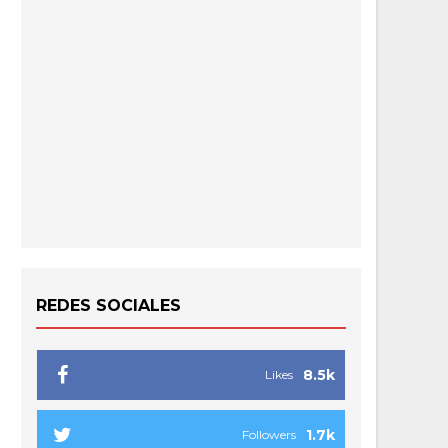
REDES SOCIALES
8.5k
Likes
1.7k
Followers