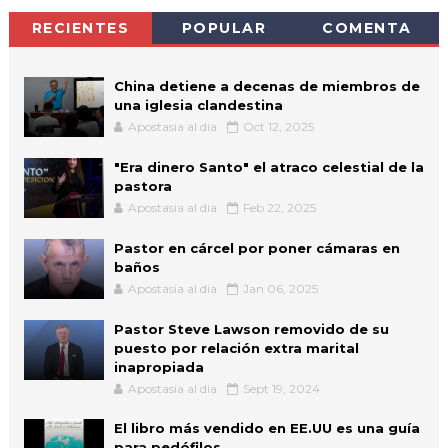
RECIENTES
POPULAR
COMENTA
China detiene a decenas de miembros de
una iglesia clandestina
Apostasia al dia
Oct 12, 2025
"Era dinero Santo" el atraco celestial de la
pastora
Apostasia al dia
Feb 22, 2025
Pastor en cárcel por poner cámaras en
baños
Apostasia al dia
Jan 06, 2025
Pastor Steve Lawson removido de su
puesto por relación extra marital
inapropiada
Apostasia al dia
Sept 19, 2024
El libro más vendido en EE.UU es una guía
para pedófilos