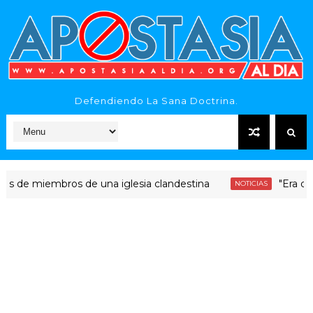
Defendiendo La Sana Doctrina.
iembros de una iglesia clandestina
"Era dinero San
NOTICIAS