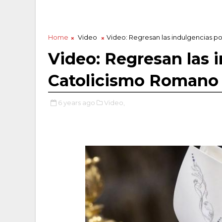
Home
Video
Video: Regresan las indulgencias p
Video: Regresan las i
Catolicismo Romano
6 years ago
Video,