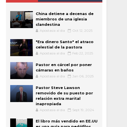
China detiene a decenas de
miembros de una iglesia
clandestina
Apostasia al dia
Oct 12, 2025
"Era dinero Santo" el atraco
celestial de la pastora
Apostasia al dia
Feb 22, 2025
Pastor en cárcel por poner
cámaras en baños
Apostasia al dia
Jan 06, 2025
Pastor Steve Lawson
removido de su puesto por
relación extra marital
inapropiada
Apostasia al dia
Sept 19, 2024
El libro más vendido en EE.UU
es una guía para pedófilos