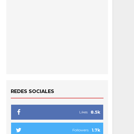
REDES SOCIALES
8.5k
Likes
1.7k
Followers