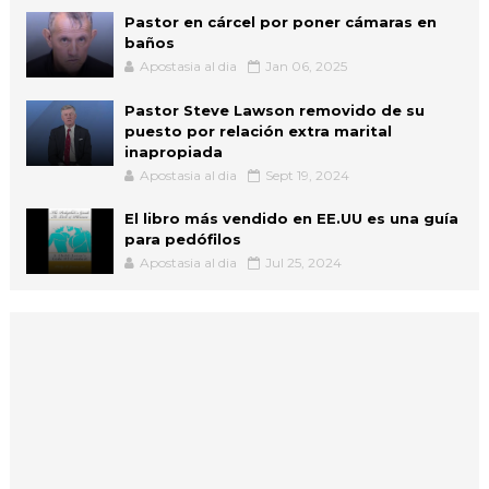
Pastor en cárcel por poner cámaras en
baños
Apostasia al dia
Jan 06, 2025
Pastor Steve Lawson removido de su
puesto por relación extra marital
inapropiada
Apostasia al dia
Sept 19, 2024
El libro más vendido en EE.UU es una guía
para pedófilos
Apostasia al dia
Jul 25, 2024