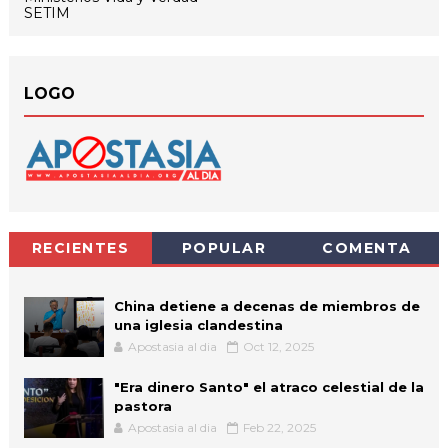
SETIM
LOGO
RECIENTES
POPULAR
COMENTA
China detiene a decenas de miembros de
una iglesia clandestina
Apostasia al dia
Oct 12, 2025
"Era dinero Santo" el atraco celestial de la
pastora
Apostasia al dia
Feb 22, 2025