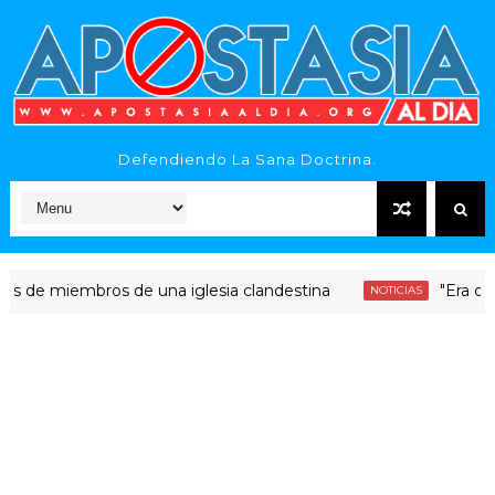
Defendiendo La Sana Doctrina.
iembros de una iglesia clandestina
"Era dinero Sant
NOTICIAS