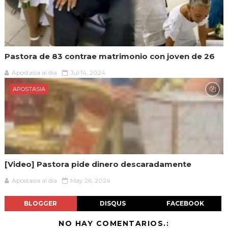
Pastora de 83 contrae matrimonio con joven de 26
Apostasia al dia
Jul 14, 2024
APOSTASIA
[Video] Pastora pide dinero descaradamente
Apostasia al dia
May 26, 2024
BLOGGER
DISQUS
FACEBOOK
NO HAY COMENTARIOS.: