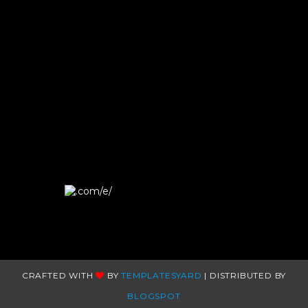
TBSE
CRAFTED WITH
BY
TEMPLATESYARD
| DISTRIBUTED BY
BLOGSPOT