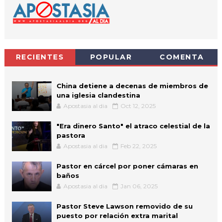
RECIENTES
POPULAR
COMENTA
China detiene a decenas de miembros de
una iglesia clandestina
Apostasia al dia
Oct 12, 2025
"Era dinero Santo" el atraco celestial de la
pastora
Apostasia al dia
Feb 22, 2025
Pastor en cárcel por poner cámaras en
baños
Apostasia al dia
Jan 06, 2025
Pastor Steve Lawson removido de su
puesto por relación extra marital