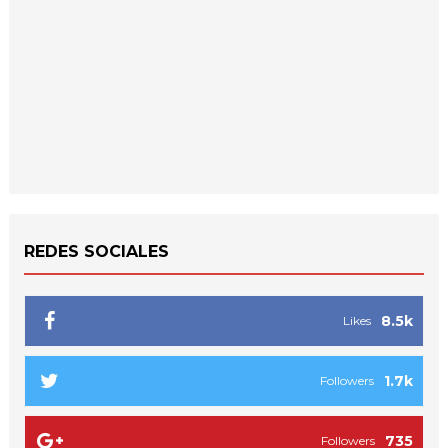
REDES SOCIALES
8.5k
Likes
1.7k
Followers
735
Followers