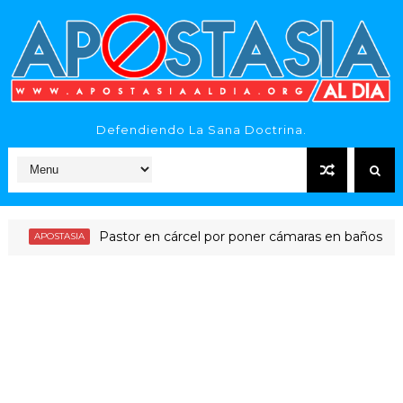
Defendiendo La Sana Doctrina.
Pastor en cárcel por poner cámaras en baños
OSTASIA
NOTICI