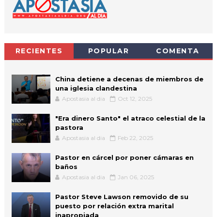
RECIENTES
POPULAR
COMENTA
China detiene a decenas de miembros de
una iglesia clandestina
Apostasia al dia
Oct 12, 2025
"Era dinero Santo" el atraco celestial de la
pastora
Apostasia al dia
Feb 22, 2025
Pastor en cárcel por poner cámaras en
baños
Apostasia al dia
Jan 06, 2025
Pastor Steve Lawson removido de su
puesto por relación extra marital
inapropiada