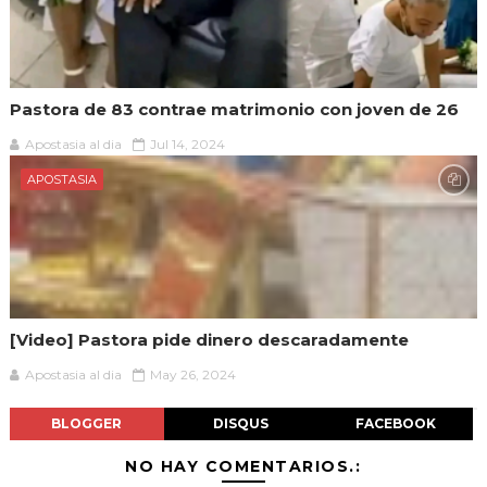
Pastora de 83 contrae matrimonio con joven de 26
Apostasia al dia
Jul 14, 2024
APOSTASIA
[Video] Pastora pide dinero descaradamente
Apostasia al dia
May 26, 2024
BLOGGER
DISQUS
FACEBOOK
NO HAY COMENTARIOS.: