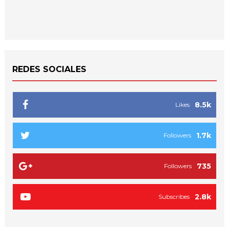
REDES SOCIALES
8.5k
Likes
1.7k
Followers
735
Followers
2.8k
Subscribes