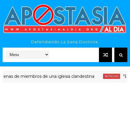
Defendiendo La Sana Doctrina.
 de miembros de una iglesia clandestina
"Era diner
NOTICIAS