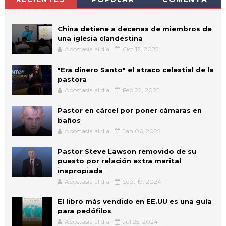
China detiene a decenas de miembros de
una iglesia clandestina
Apostasia al dia
Oct 12, 2025
"Era dinero Santo" el atraco celestial de la
pastora
Apostasia al dia
Feb 22, 2025
Pastor en cárcel por poner cámaras en
baños
Apostasia al dia
Jan 06, 2025
Pastor Steve Lawson removido de su
puesto por relación extra marital
inapropiada
Apostasia al dia
Sept 19, 2024
El libro más vendido en EE.UU es una guía
para pedófilos
Apostasia al dia
Jul 25, 2024