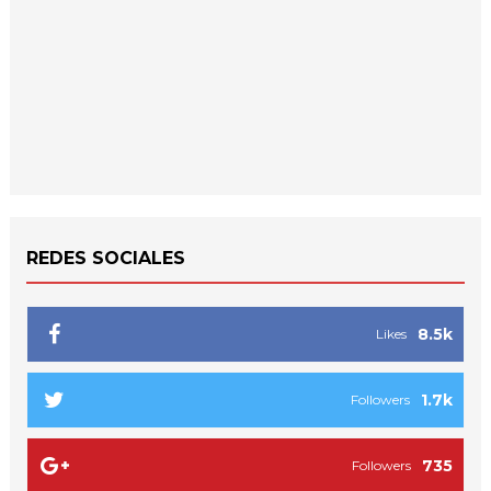
REDES SOCIALES
8.5k
Likes
1.7k
Followers
735
Followers