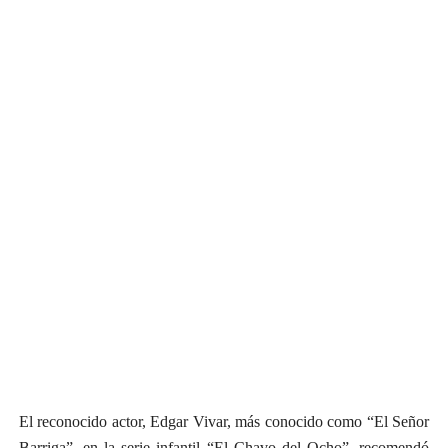
El reconocido actor, Edgar Vivar, más conocido como “El Señor
Barriga”, en la serie infantil “El Chavo del Ocho”, recomendó