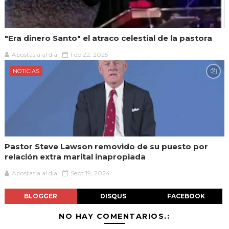
"Era dinero Santo" el atraco celestial de la pastora
Apostasia al dia
Feb 22, 2025
NOTICIAS
Pastor Steve Lawson removido de su puesto por
relación extra marital inapropiada
Apostasia al dia
Sept 19, 2024
BLOGGER
DISQUS
FACEBOOK
NO HAY COMENTARIOS.: