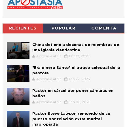
RECIENTES
POPULAR
COMENTA
China detiene a decenas de miembros de
una iglesia clandestina
Apostasia al dia
Oct 12, 2025
"Era dinero Santo" el atraco celestial de la
pastora
Apostasia al dia
Feb 22, 2025
Pastor en cárcel por poner cámaras en
baños
Apostasia al dia
Jan 06, 2025
Pastor Steve Lawson removido de su
puesto por relación extra marital
inapropiada