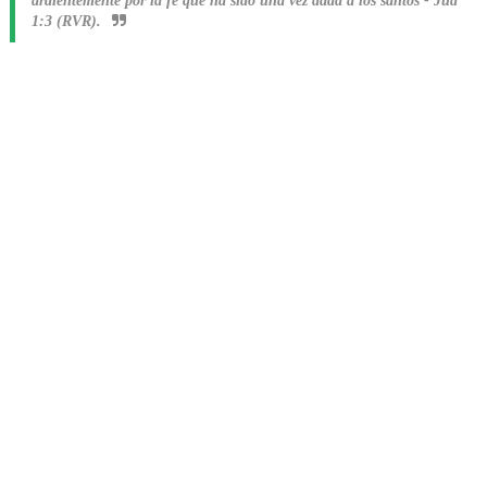
ardientemente por la fe que ha sido una vez dada a los santos
-
Jud
1:3 (RVR).