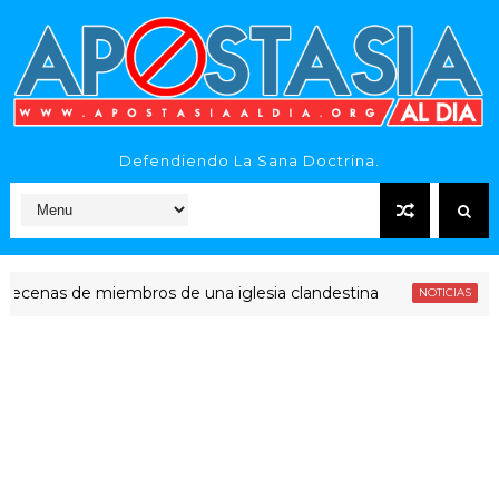
Defendiendo La Sana Doctrina.
s de miembros de una iglesia clandestina
"Era dine
NOTICIAS