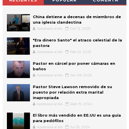
China detiene a decenas de miembros de
una iglesia clandestina
Apostasia al dia
Oct 12, 2025
"Era dinero Santo" el atraco celestial de la
pastora
Apostasia al dia
Feb 22, 2025
Pastor en cárcel por poner cámaras en
baños
Apostasia al dia
Jan 06, 2025
Pastor Steve Lawson removido de su
puesto por relación extra marital
inapropiada
Apostasia al dia
Sept 19, 2024
El libro más vendido en EE.UU es una guía
para pedófilos
Apostasia al dia
Jul 25, 2024