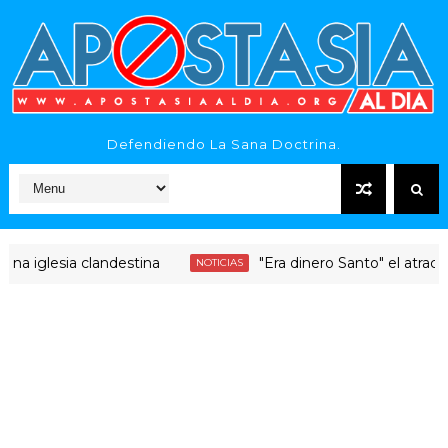
Defendiendo La Sana Doctrina.
esia clandestina
"Era dinero Santo" el atraco celesti
NOTICIAS