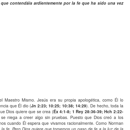
a que contendáis ardientemente por la fe que ha sido una vez
l Maestro Mismo. Jesús era su propia apologética, como Él lo
ncia que Él dio (
Jn 2:23; 10:25; 10:38; 14:29
). De hecho, toda la
que Dios quiere que se crea (
Éx 4:1-8; 1 Rey 28:36-39; Hch 2:22-
, se niega a creer algo sin pruebas. Puesto que Dios creó a los
rnos cuando Él espera que vivamos racionalmente. Como Norman
a la fe. Pero Dios quiere que tomemos un paso de fe a la luz de la