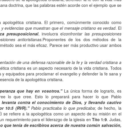
sana doctrina, que las palabras estén acorde con el ejemplo que se
apologética cristiana. El primero, comúnmente conocido como
 y evidencias que muestran que el mensaje cristiano es verdad
. El
ca presuposicional
, involucra el
confrontar las presuposiciones
iciones anticristianas.
Proponentes de los dos métodos de la
 método sea el más eficaz. Parece ser más productivo usar ambos
entación de una defensa razonable de la fe y la verdad cristiana a
tica cristiana es un aspecto necesario de la vida cristiana. Todos
s y equipados para proclamar el evangelio y defender la fe sana y
 esencia de la apologética cristiana.
speranza que hay en vosotros."
La única forma de lograrlo, es
cree lo que cree. Esto lo preparará para hacer lo que Pablo
 levanta contra el conocimiento de Dios, y llevando cautivo
or 10:5 (RVR)."
Pablo practicaba lo que predicaba
; de hecho, la
Él se refiere a la apologética como un aspecto de su misión en el
un requerimiento para el liderazgo de la iglesia en
Tito 1:9
. Judas,
eo que tenía de escribiros acerca de nuestra común salvación,