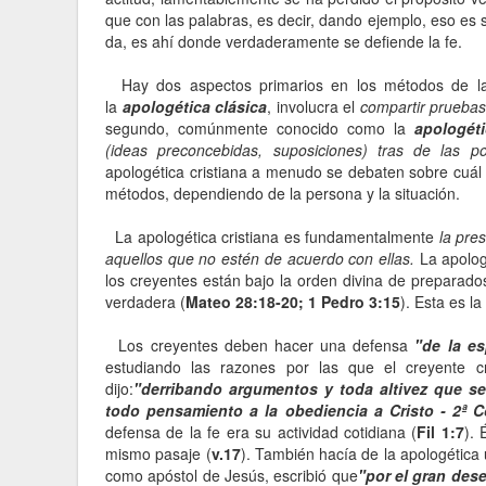
que con las palabras, es decir, dando ejemplo, eso es 
da, es ahí donde verdaderamente se defiende la fe.
Hay dos aspectos primarios en los métodos de la 
la
apologética clásica
, involucra el
compartir pruebas
segundo, comúnmente conocido como la
apologéti
(ideas preconcebidas, suposiciones) tras de las pos
apologética cristiana a menudo se debaten sobre cuál
métodos, dependiendo de la persona y la situación.
La apologética cristiana es fundamentalmente
la pres
aquellos que no estén de acuerdo con ellas.
La apologé
los creyentes están bajo la orden divina de preparado
verdadera (
Mateo 28:18-20; 1 Pedro 3:15
). Esta es la
Los creyentes deben hacer una defensa
"de la e
estudiando las razones por las que el creyente 
dijo:
"derribando argumentos y toda altivez que se
todo pensamiento a la obediencia a Cristo -
2ª C
defensa de la fe era su actividad cotidiana (
Fil 1:7
). 
mismo pasaje (
v.17
). También hacía de la apologética 
como apóstol de Jesús, escribió que
"por el gran des