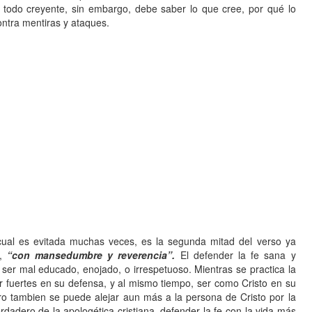
o todo creyente, sin embargo, debe saber lo que cree, por qué lo
ontra mentiras y ataques.
cual es evitada muchas veces, es la segunda mitad del verso ya
,
“con mansedumbre y reverencia”.
El defender la fe sana y
 ser mal educado, enojado, o irrespetuoso. Mientras se practica la
er fuertes en su defensa, y al mismo tiempo, ser como Cristo en su
o tambien se puede alejar aun más a la persona de Cristo por la
rdadero de la apologética cristiana, defender la fe con la vida más