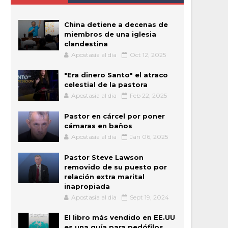
China detiene a decenas de
miembros de una iglesia
clandestina
Apostasia al dia
Oct 12, 2025
"Era dinero Santo" el atraco
celestial de la pastora
Apostasia al dia
Feb 22, 2025
Pastor en cárcel por poner
cámaras en baños
Apostasia al dia
Jan 06, 2025
Pastor Steve Lawson
removido de su puesto por
relación extra marital
inapropiada
Apostasia al dia
Sept 19, 2024
El libro más vendido en EE.UU
es una guía para pedófilos