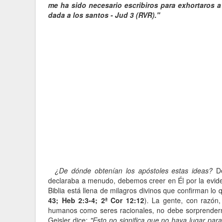
me ha sido necesario escribiros para exhortaros 
dada a los santos - Jud 3 (RVR)."
¿De dónde obtenían los apóstoles estas ideas?
De
declaraba a menudo, debemos creer en Él por la evide
Biblia está llena de milagros divinos que confirman lo 
43; Heb 2:3-4; 2ª Cor 12:12
). La gente, con razón
humanos como seres racionales, no debe sorprende
Geisler dice:
"Esto no significa que no haya lugar par