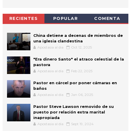
RECIENTES
POPULAR
COMENTA
China detiene a decenas de miembros de
una iglesia clandestina
Apostasia al dia
Oct 12, 2025
"Era dinero Santo" el atraco celestial de la
pastora
Apostasia al dia
Feb 22, 2025
Pastor en cárcel por poner cámaras en
baños
Apostasia al dia
Jan 06, 2025
Pastor Steve Lawson removido de su
puesto por relación extra marital
inapropiada
Apostasia al dia
Sept 19, 2024