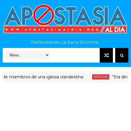
Defendiendo La Sana Doctrina.
embros de una iglesia clandestina
"Era dinero Santo
NOTICIAS