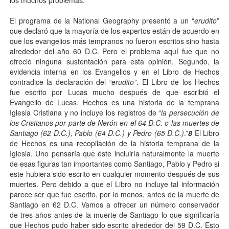
El programa de la National Geography presentó a un “
erudito
”
que declaró que la mayoría de los expertos están de acuerdo en
que los evangelios más tempranos no fueron escritos sino hasta
alrededor del año 60 D.C. Pero el problema aquí fue que no
ofreció ninguna sustentación para esta opinión. Segundo, la
evidencia interna en los Evangelios y en el Libro de Hechos
contradice la declaración del
“erudito”
. El Libro de los Hechos
fue escrito por Lucas mucho después de que escribió el
Evangelio de Lucas. Hechos es una historia de la temprana
Iglesia Cristiana y no incluye los registros de “
la persecución de
los Cristianos por parte de Nerón en el 64 D.C. o las muertes de
Santiago (62 D.C.), Pablo (64 D.C.) y Pedro (65 D.C.)
.”
8
El Libro
de Hechos es una recopilación de la historia temprana de la
Iglesia. Uno pensaría que éste incluiría naturalmente la muerte
de esas figuras tan importantes como Santiago, Pablo y Pedro si
este hubiera sido escrito en cualquier momento después de sus
muertes. Pero debido a que el Libro no incluye tal información
parece ser que fue escrito, por lo menos, antes de la muerte de
Santiago en 62 D.C. Vamos a ofrecer un número conservador
de tres años antes de la muerte de Santiago lo que significaría
que Hechos pudo haber sido escrito alrededor del 59 D.C. Esto