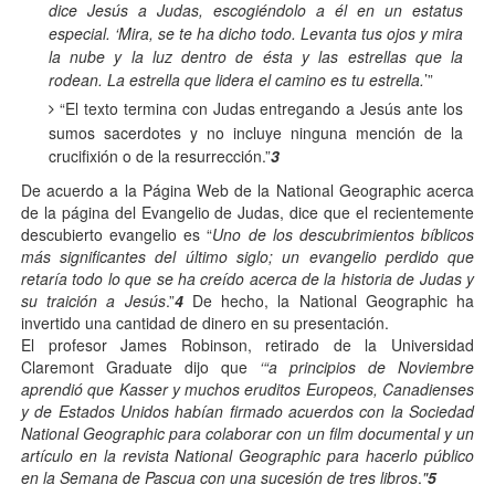
dice Jesús a Judas, escogiéndolo a él en un estatus
especial. ‘Mira, se te ha dicho todo. Levanta tus ojos y mira
la nube y la luz dentro de ésta y las estrellas que la
rodean. La estrella que lidera el camino es tu estrella.
’”
“El texto termina con Judas entregando a Jesús ante los
sumos sacerdotes y no incluye ninguna mención de la
crucifixión o de la resurrección.”
3
De acuerdo a la Página Web de la National Geographic acerca
de la página del Evangelio de Judas, dice que el recientemente
descubierto evangelio es “
Uno de los descubrimientos bíblicos
más significantes del último siglo; un evangelio perdido que
retaría todo lo que se ha creído acerca de la historia de Judas y
su traición a Jesús
.”
4
De hecho, la National Geographic ha
invertido una cantidad de dinero en su presentación.
El profesor James Robinson, retirado de la Universidad
Claremont Graduate dijo que
‘“a principios de Noviembre
aprendió que Kasser y muchos eruditos Europeos, Canadienses
y de Estados Unidos habían firmado acuerdos con la Sociedad
National Geographic para colaborar con un film documental y un
artículo en la revista National Geographic para hacerlo público
en la Semana de Pascua con una sucesión de tres libros
.
"
5