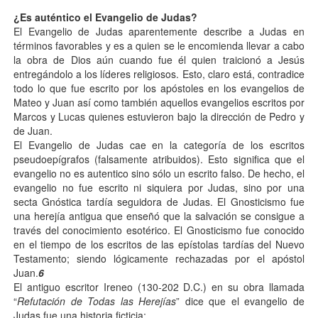
¿Es auténtico el Evangelio de Judas?
El Evangelio de Judas aparentemente describe a Judas en
términos favorables y es a quien se le encomienda llevar a cabo
la obra de Dios aún cuando fue él quien traicionó a Jesús
entregándolo a los líderes religiosos. Esto, claro está, contradice
todo lo que fue escrito por los apóstoles en los evangelios de
Mateo y Juan así como también aquellos evangelios escritos por
Marcos y Lucas quienes estuvieron bajo la dirección de Pedro y
de Juan.
El Evangelio de Judas cae en la categoría de los escritos
pseudoepígrafos (falsamente atribuidos). Esto significa que el
evangelio no es autentico sino sólo un escrito falso. De hecho, el
evangelio no fue escrito ni siquiera por Judas, sino por una
secta Gnóstica tardía seguidora de Judas. El Gnosticismo fue
una herejía antigua que enseñó que la salvación se consigue a
través del conocimiento esotérico. El Gnosticismo fue conocido
en el tiempo de los escritos de las epístolas tardías del Nuevo
Testamento; siendo lógicamente rechazadas por el apóstol
Juan.
6
El antiguo escritor Ireneo (130-202 D.C.) en su obra llamada
“
Refutación de Todas las Herejías
” dice que el evangelio de
Judas fue una historia ficticia: