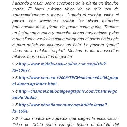
haciendo presión sobre secciones de la planta en ángulos
rectos. El largo máximo típico de un rollo era de
aproximadamente 9 metros. Cuando el escriba usaba el
papiro, con frecuencia usaba las fibras naturales
horizontales de la planta de papiro como guías. Tomaba
un instrumento romo y marcaba líneas horizontales y dos
o más líneas verticales como márgenes al borde de la hoja
o para definir las columnas en éste. La palabra “papel”
viene de la palabra “papiro”. Muchos de los manuscritos
bíblicos fueron escritos en papiro.
2
.
http://www.middle-east-online.com/english/?
id=13097
.
3.
http://www.cnn.com/2006/TECH/science/04/06/gosp
el.Judas.ap/index.html
.
4.
http://channel.nationalgeographic.com/channel/go
spelofJudas
.
5.
http://www.christiancentury.org/article.lasso?
id=1594
.
6
.1ª Juan habla de aquellos que niegan la encarnación
física de Cristo como los que tienen el espíritu del