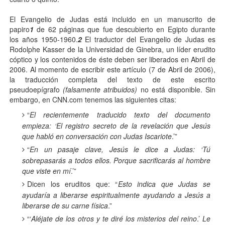
El Evangelio de Judas está incluido en un manuscrito de
papiro
1
de 62 páginas que fue descubierto en Egipto durante
los años 1950-1960.
2
El traductor del Evangelio de Judas es
Rodolphe Kasser de la Universidad de Ginebra, un líder erudito
cóptico y los contenidos de éste deben ser liberados en Abril de
2006. Al momento de escribir este artículo (7 de Abril de 2006),
la traducción completa del texto de este escrito
pseudoepígrafo
(falsamente atribuidos)
no está disponible. Sin
embargo, en CNN.com tenemos las siguientes citas:
“
El recientemente traducido texto del documento
empieza: ‘El registro secreto de la revelación que Jesús
que habló en conversación con Judas Iscariote
.’”
“
En un pasaje clave, Jesús le dice a Judas: ‘Tú
sobrepasarás a todos ellos. Porque sacrificarás al hombre
que viste en mí
.’”
Dicen los eruditos que: “
Esto indica que Judas se
ayudaría a liberarse espiritualmente ayudando a Jesús a
liberarse de su carne física
.”
“‘
Aléjate de los otros y te diré los misterios del reino
.’
Le