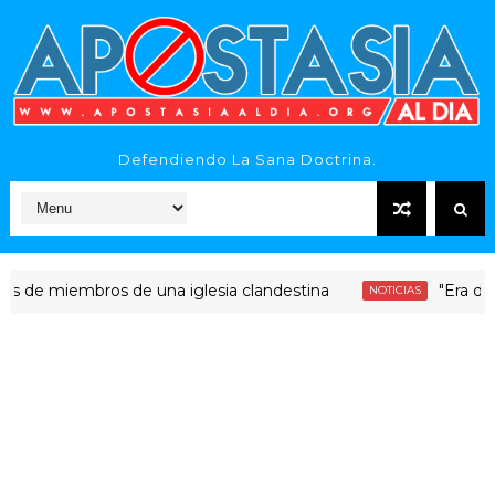
Defendiendo La Sana Doctrina.
miembros de una iglesia clandestina
"Era dinero Sa
NOTICIAS