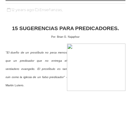
12 years ago
Enseñanzas,
15 SUGERENCIAS PARA PREDICADORES.
Por:
Brian G. Najapfour
"El due
ñ
o de un prost
í
bulo no peca menos
que un predicador que no entrega el
verdadero evangelio. El prost
í
bulo es tan
ruin como la iglesia de un falso predicador"
-
Martin Lutero.