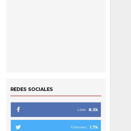
REDES SOCIALES
8.5k
Likes
1.7k
Followers