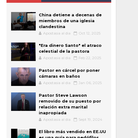
China detiene a decenas de
miembros de una iglesia
clandestina
Apostasia al dia
Oct 12, 2025
"Era dinero Santo" el atraco
celestial de la pastora
Apostasia al dia
Feb 22, 2025
Pastor en cárcel por poner
cámaras en baños
Apostasia al dia
Jan 06, 2025
Pastor Steve Lawson
removido de su puesto por
relación extra marital
inapropiada
Apostasia al dia
Sept 19, 2024
El libro más vendido en EE.UU
es una guía para pedófilos