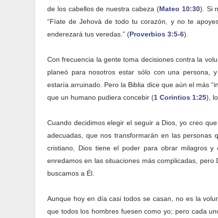
de los cabellos de nuestra cabeza (
Mateo 10:30
). Si
“Fíate de Jehová de todo tu corazón, y no te apoyes
enderezará tus veredas.” (
Proverbios 3:5-6
).
Con frecuencia la gente toma decisiones contra la volun
planeó para nosotros estar sólo con una persona, y
estaría arruinado. Pero la Biblia dice que aún el más 
que un humano pudiera concebir (
1 Corintios 1:25
), 
Cuando decidimos elegir el seguir a Dios, yo creo que
adecuadas, que nos transformarán en las personas q
cristiano, Dios tiene el poder para obrar milagros
enredamos en las situaciones más complicadas, pero Dio
buscamos a Él.
Aunque hoy en día casi todos se casan, no es la volun
que todos los hombres fuesen como yo; pero cada uno 