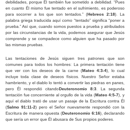
debilidades, porque Él también fue sometido a debilidad. “Pues
en cuanto Él mismo fue tentado en el sufrimiento, es poderoso
para socorrer a los que son tentados.” (
Hebreos 2:18
). La
palabra griega traducida aquí como “tentado” significa “poner a
prueba.” Así que, cuando somos puestos a prueba y atribulados
por las circunstancias de la vida, podemos asegurar que Jesús
comprende y se compadece como alguien que ha pasado por
las mismas pruebas.
Las tentaciones de Jesús siguen tres patrones que son
comunes para todos los hombres: La primera tentación tiene
que ver con los deseos de la carne (
Mateo 4:3-4
), lo cual
incluye toda clase de deseos físicos. Nuestro Señor estaba
hambriento, y el diablo lo tentó a convertir las piedras en panes,
pero Él respondió citando
Deuteronomio 8:3
. La segunda
tentación fue concerniente al orgullo de la vida (
Mateo 4:5-7
), y
aquí el diablo trató de usar un pasaje de la Escritura contra Él
(
Salmo 91:11-2
) pero el Señor nuevamente respondió con la
Escritura de manera opuesta (
Deuteronomio 6:16
), declarando
que sería un error que Él abusara de Sus propios poderes.