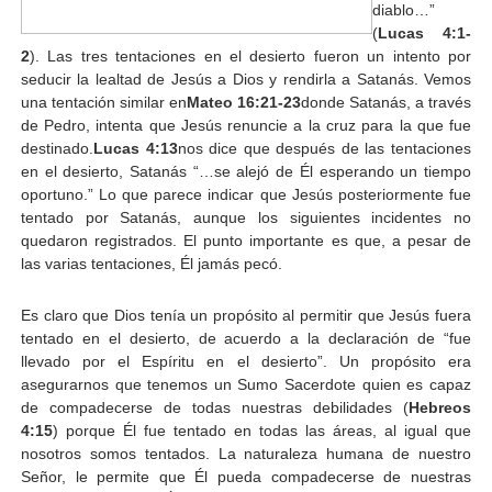
diablo…”
(
Lucas 4:1-
2
). Las tres tentaciones en el desierto fueron un intento por
seducir la lealtad de Jesús a Dios y rendirla a Satanás. Vemos
una tentación similar en
Mateo 16:21-23
donde Satanás, a través
de Pedro, intenta que Jesús renuncie a la cruz para la que fue
destinado.
Lucas 4:13
nos dice que después de las tentaciones
en el desierto, Satanás “…se alejó de Él esperando un tiempo
oportuno.” Lo que parece indicar que Jesús posteriormente fue
tentado por Satanás, aunque los siguientes incidentes no
quedaron registrados. El punto importante es que, a pesar de
las varias tentaciones, Él jamás pecó.
Es claro que Dios tenía un propósito al permitir que Jesús fuera
tentado en el desierto, de acuerdo a la declaración de “fue
llevado por el Espíritu en el desierto”. Un propósito era
asegurarnos que tenemos un Sumo Sacerdote quien es capaz
de compadecerse de todas nuestras debilidades (
Hebreos
4:15
) porque Él fue tentado en todas las áreas, al igual que
nosotros somos tentados. La naturaleza humana de nuestro
Señor, le permite que Él pueda compadecerse de nuestras