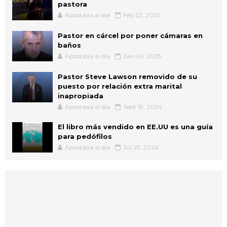
pastora
Apostasia al dia
Feb 22, 2025
Pastor en cárcel por poner cámaras en
baños
Apostasia al dia
Jan 06, 2025
Pastor Steve Lawson removido de su
puesto por relación extra marital
inapropiada
Apostasia al dia
Sept 19, 2024
El libro más vendido en EE.UU es una guía
para pedófilos
Apostasia al dia
Jul 25, 2024