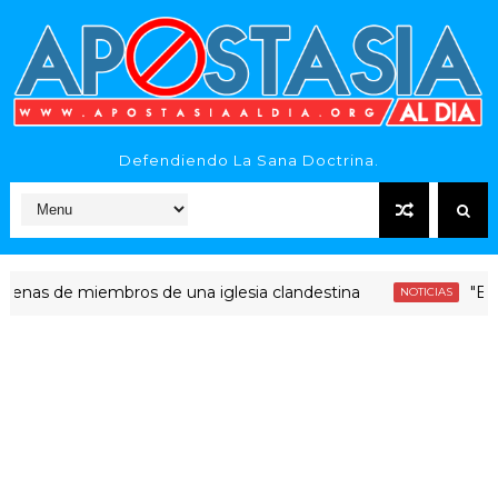
Defendiendo La Sana Doctrina.
 de miembros de una iglesia clandestina
"Era diner
NOTICIAS