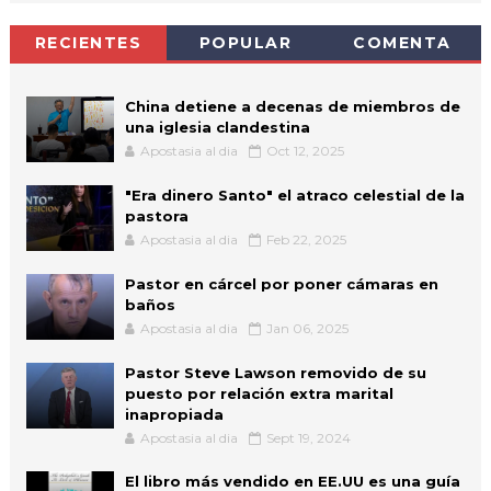
RECIENTES
POPULAR
COMENTA
China detiene a decenas de miembros de
una iglesia clandestina
Apostasia al dia
Oct 12, 2025
"Era dinero Santo" el atraco celestial de la
pastora
Apostasia al dia
Feb 22, 2025
Pastor en cárcel por poner cámaras en
baños
Apostasia al dia
Jan 06, 2025
Pastor Steve Lawson removido de su
puesto por relación extra marital
inapropiada
Apostasia al dia
Sept 19, 2024
El libro más vendido en EE.UU es una guía