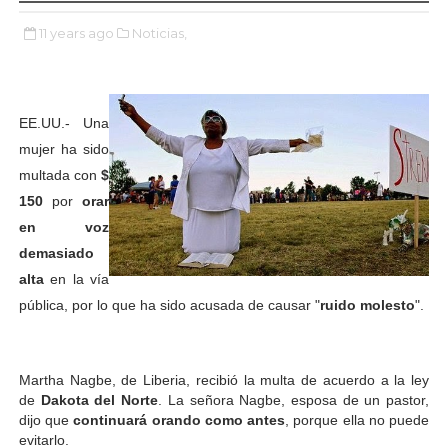
11 years ago
Noticias,
EE.UU.- Una
mujer ha sido
multada con
$
150
por
orar
en voz
demasiado
alta
en la vía
pública, por lo que ha sido acusada de causar "
ruido molesto
".
Martha Nagbe, de Liberia, recibió la multa de acuerdo a la ley
de
Dakota del Norte
. La señora Nagbe, esposa de un pastor,
dijo que
continuará orando como antes
, porque ella no puede
evitarlo.