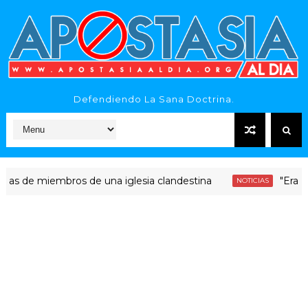
Defendiendo La Sana Doctrina.
e miembros de una iglesia clandestina
"Era dinero S
NOTICIAS