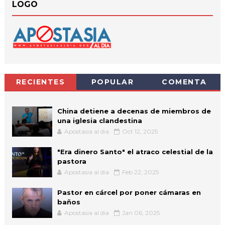
LOGO
RECIENTES
POPULAR
COMENTA
China detiene a decenas de miembros de
una iglesia clandestina
Apostasia al dia
Oct 12, 2025
"Era dinero Santo" el atraco celestial de la
pastora
Apostasia al dia
Feb 22, 2025
Pastor en cárcel por poner cámaras en
baños
Apostasia al dia
Jan 06, 2025