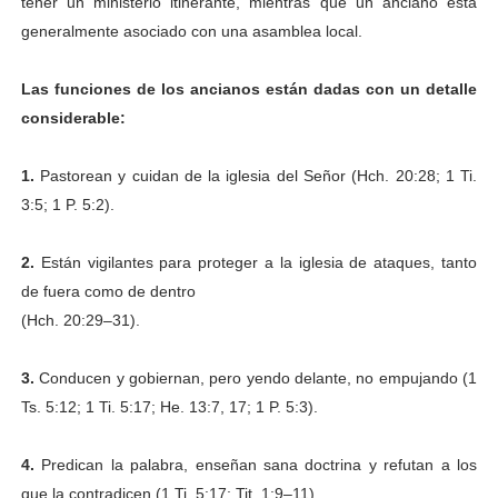
tener un ministerio itinerante, mientras que un anciano está
generalmente asociado con una asamblea local.
Las funciones de los ancianos están dadas con un detalle
considerable:
1.
Pastorean y cuidan de la iglesia del Señor (Hch. 20:28; 1 Ti.
3:5; 1 P. 5:2).
2.
Están vigilantes para proteger a la iglesia de ataques, tanto
de fuera como de dentro
(Hch. 20:29–31).
3.
Conducen y gobiernan, pero yendo delante, no empujando (1
Ts. 5:12; 1 Ti. 5:17; He.
13:7, 17; 1 P. 5:3).
4.
Predican la palabra, enseñan sana doctrina y refutan a los
que la contradicen (1 Ti.
5:17; Tit. 1:9–11).