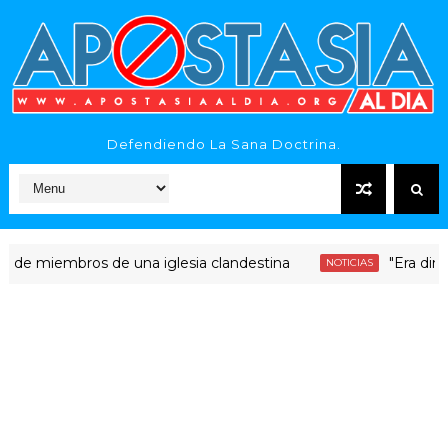
Defendiendo La Sana Doctrina.
iembros de una iglesia clandestina
"Era dinero Sant
NOTICIAS