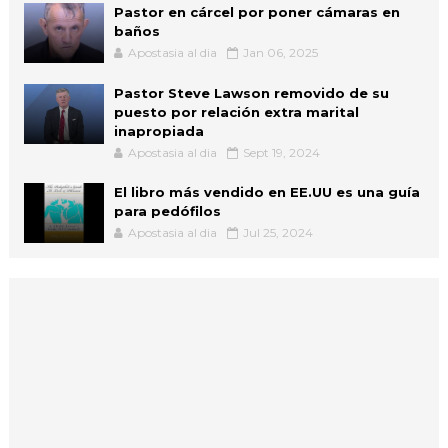
Pastor en cárcel por poner cámaras en
baños
Apostasia al dia
Jan 06, 2025
Pastor Steve Lawson removido de su
puesto por relación extra marital
inapropiada
Apostasia al dia
Sept 19, 2024
El libro más vendido en EE.UU es una guía
para pedófilos
Apostasia al dia
Jul 25, 2024