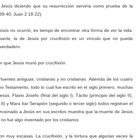
a Jesús diciendo que su resurrección serviría como prueba de la
39-40; Juan 2:18-22).
esús no ocurrió, es tiempo de encontrar otra forma de ver la vida.
erte, la de Jesús por crucifixión es un vínculo que no puede
 verdadero.
r que Jesús murió por crucifixión.
uentes antiguas: cristianas y no cristianas. Además de los cuatro
vo Testamento, todo lo cual fue escrito en el siglo primero, muchas
s. Flavio Josefo (final del siglo I), Tácito (principio del siglo II),
 II) y Mara bar Serapión (segundo o tercer siglo) todos registran el
ncionado a Jesús en sus escritos muestra que la muerte de Jesús
 no fue algo inventado por los cristianos.
son muy escasas. La crucifixión, y la tortura que algunas veces la