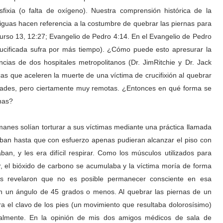
fixia (o falta de oxígeno). Nuestra comprensión histórica de la
tiguas hacen referencia a la costumbre de quebrar las piernas para
curso 13, 12:27; Evangelio de Pedro 4:14. En el Evangelio de Pedro
rucificada sufra por más tiempo). ¿Cómo puede esto apresurar la
ias de dos hospitales metropolitanos (Dr. JimRitchie y Dr. Jack
s que aceleren la muerte de una víctima de crucifixión al quebrar
idades, pero ciertamente muy remotas. ¿Entonces en qué forma se
rnas?
anes solían torturar a sus víctimas mediante una práctica llamada
aban hasta que con esfuerzo apenas pudieran alcanzar el piso con
an, y les era difícil respirar. Como los músculos utilizados para
ar, el bióxido de carbono se acumulaba y la víctima moría de forma
os revelaron que no es posible permanecer consciente en esa
en un ángulo de 45 grados o menos. Al quebrar las piernas de un
ra el clavo de los pies (un movimiento que resultaba dolorosísimo)
ralmente. En la opinión de mis dos amigos médicos de sala de