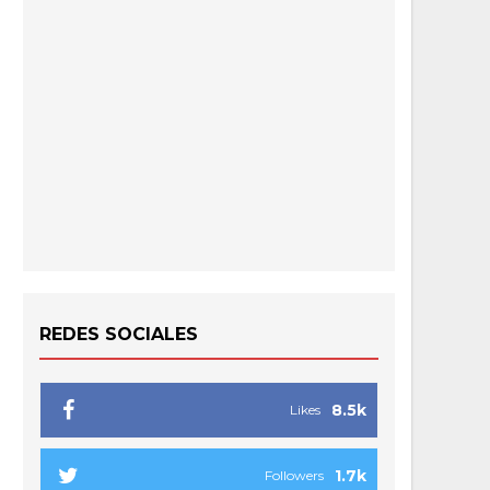
REDES SOCIALES
8.5k
Likes
1.7k
Followers