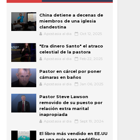
China detiene a decenas de
miembros de una iglesia
clandestina
Apostasia al dia
Oct 12, 2025
"Era dinero Santo" el atraco
celestial de la pastora
Apostasia al dia
Feb 22, 2025
Pastor en cárcel por poner
cámaras en baños
Apostasia al dia
Jan 06, 2025
Pastor Steve Lawson
removido de su puesto por
relación extra marital
inapropiada
Apostasia al dia
Sept 19, 2024
El libro más vendido en EE.UU
es una guía para pedófilos