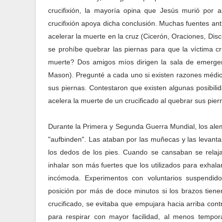
crucifixión, la mayoría opina que Jesús murió por as
crucifixión apoya dicha conclusión. Muchas fuentes an
acelerar la muerte en la cruz (Cicerón, Oraciones, Dis
se prohíbe quebrar las piernas para que la víctima c
muerte? Dos amigos míos dirigen la sala de emergenc
Mason). Pregunté a cada uno si existen razones médica
sus piernas. Contestaron que existen algunas posibil
acelera la muerte de un crucificado al quebrar sus pie
Durante la Primera y Segunda Guerra Mundial, los alem
"aufbinden". Las ataban por las muñecas y las levant
los dedos de los pies. Cuando se cansaban se relajab
inhalar son más fuertes que los utilizados para exhal
incómoda. Experimentos con voluntarios suspendid
posición por más de doce minutos si los brazos tien
crucificado, se evitaba que empujara hacia arriba cont
para respirar con mayor facilidad, al menos tempo