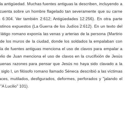
la antigüedad. Muchas fuentes antiguas la describen, incluyendo a
ien cuenta sobre un hombre flagelado tan severamente que su carne
 6:304. Ver también 2:612; Antigüedades 12:256). En otra parte
stinos expuestos (La Guerra de los Judíos 2:612). En un texto del
el látigo romano exponía las venas y arterias de la persona (Martirio
ra de los muros de la ciudad, donde los soldados la empalaban con
a de fuentes antiguas menciona el uso de clavos para empalar a
lio de Juan menciona el uso de clavos en la crucifixión de Jesús
 buenas razones para pensar que Jesús no haya sido clavado a la
 siglo I, un filósofo romano llamado Séneca describió a las víctimas
aces, mutilados, desfigurados, deformes, perforados y "jalando el
"A Lucilio" 101).