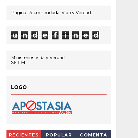
Página Recomendada: Vida y Verdad
u
n
d
e
f
i
n
e
d
Ministerios Vida y Verdad
SETIM
LOGO
RECIENTES
POPULAR
COMENTA