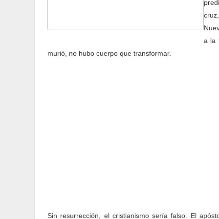
pred
cruz
Nuev
a la
murió, no hubo cuerpo que transformar.
Sin resurrección, el cristianismo sería falso. El após