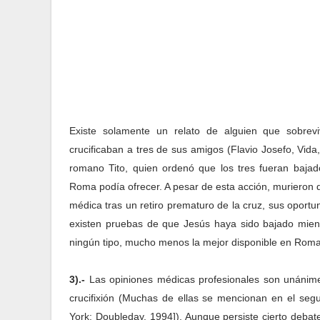
Existe solamente un relato de alguien que sobreviv
crucificaban a tres de sus amigos (Flavio Josefo, Vi
romano Tito, quien ordenó que los tres fueran bajad
Roma podía ofrecer. A pesar de esta acción, murieron d
médica tras un retiro prematuro de la cruz, sus oport
existen pruebas de que Jesús haya sido bajado mien
ningún tipo, mucho menos la mejor disponible en Roma
3
).-
Las opiniones médicas profesionales son unánime
crucifixión (Muchas de ellas se mencionan en el s
York: Doubleday, 1994]). Aunque persiste cierto debat