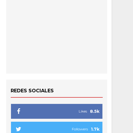
REDES SOCIALES
8.5k
Likes
1.7k
Followers