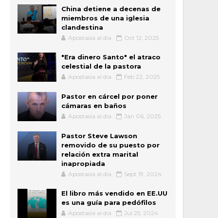
China detiene a decenas de
miembros de una iglesia
clandestina
Apostasia al dia
Oct 12, 2025
"Era dinero Santo" el atraco
celestial de la pastora
Apostasia al dia
Feb 22, 2025
Pastor en cárcel por poner
cámaras en baños
Apostasia al dia
Jan 06, 2025
Pastor Steve Lawson
removido de su puesto por
relación extra marital
inapropiada
Apostasia al dia
Sept 19, 2024
El libro más vendido en EE.UU
es una guía para pedófilos
Apostasia al dia
Jul 25, 2024