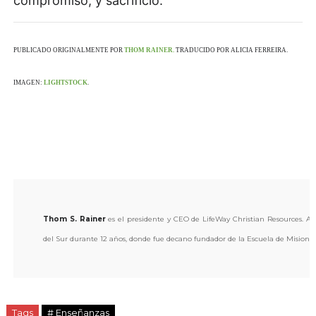
compromiso, y sacrificio.
PUBLICADO ORIGINALMENTE POR
THOM RAINER.
TRADUCIDO POR ALICIA FERREIRA.
IMAGEN:
LIGHTSTOCK
.
Thom S. Rainer
es el presidente y CEO de LifeWay Christian Resources. Ant
del Sur durante 12 años, donde fue decano fundador de la Escuela de Misione
Tags
# Enseñanzas