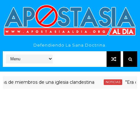
Defendiendo La Sana Doctrina.
 miembros de una iglesia clandestina
"Era dinero S
NOTICIAS