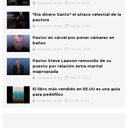
Apostasia al dia
Oct 12, 2025
"Era dinero Santo" el atraco celestial de la
pastora
Apostasia al dia
Feb 22, 2025
Pastor en cárcel por poner cámaras en
baños
Apostasia al dia
Jan 06, 2025
Pastor Steve Lawson removido de su
puesto por relación extra marital
inapropiada
Apostasia al dia
Sept 19, 2024
El libro más vendido en EE.UU es una guía
para pedófilos
Apostasia al dia
Jul 25, 2024