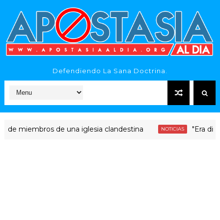
Defendiendo La Sana Doctrina.
embros de una iglesia clandestina
"Era dinero Sant
NOTICIAS