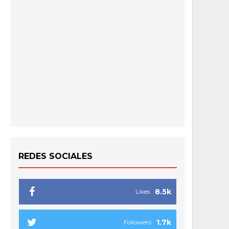
REDES SOCIALES
8.5k
Likes
1.7k
Followers