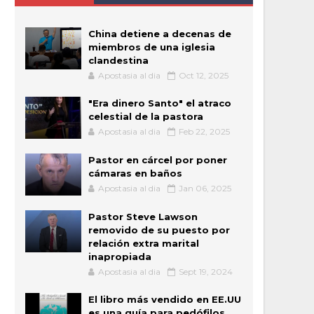
China detiene a decenas de
miembros de una iglesia
clandestina
Apostasia al dia
Oct 12, 2025
"Era dinero Santo" el atraco
celestial de la pastora
Apostasia al dia
Feb 22, 2025
Pastor en cárcel por poner
cámaras en baños
Apostasia al dia
Jan 06, 2025
Pastor Steve Lawson
removido de su puesto por
relación extra marital
inapropiada
Apostasia al dia
Sept 19, 2024
El libro más vendido en EE.UU
es una guía para pedófilos