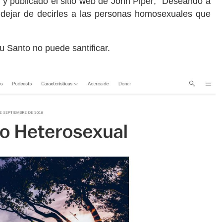
y, y publicado el sitio web de John Piper; “Deseando a
 dejar de decirles a las personas homosexuales que
tu Santo no puede santificar.