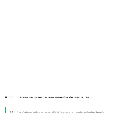
A continuación se muestra una muestra de sus letras:
Un último aliento que dio
Mientras el cielo miraba hacia