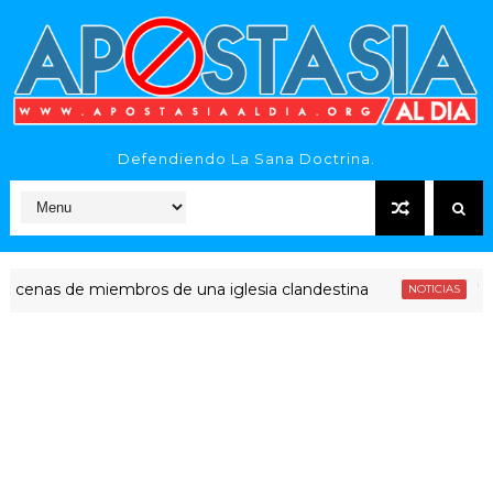
Defendiendo La Sana Doctrina.
s de miembros de una iglesia clandestina
"Era din
NOTICIAS