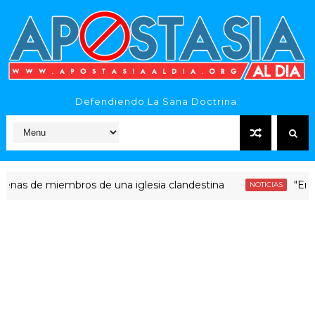
Defendiendo La Sana Doctrina.
e miembros de una iglesia clandestina
"Era dinero 
NOTICIAS