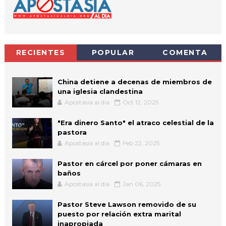
RECIENTES
POPULAR
COMENTA
China detiene a decenas de miembros de
una iglesia clandestina
Apostasia al dia
Oct 12, 2025
"Era dinero Santo" el atraco celestial de la
pastora
Apostasia al dia
Feb 22, 2025
Pastor en cárcel por poner cámaras en
baños
Apostasia al dia
Jan 06, 2025
Pastor Steve Lawson removido de su
puesto por relación extra marital
inapropiada