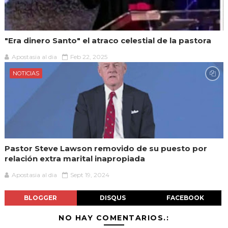
"Era dinero Santo" el atraco celestial de la pastora
Apostasia al dia
Feb 22, 2025
NOTICIAS
Pastor Steve Lawson removido de su puesto por
relación extra marital inapropiada
Apostasia al dia
Sept 19, 2024
BLOGGER
DISQUS
FACEBOOK
NO HAY COMENTARIOS.: