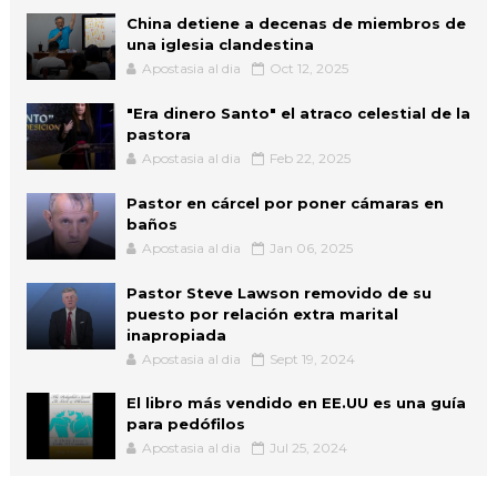
China detiene a decenas de miembros de
una iglesia clandestina
Apostasia al dia
Oct 12, 2025
"Era dinero Santo" el atraco celestial de la
pastora
Apostasia al dia
Feb 22, 2025
Pastor en cárcel por poner cámaras en
baños
Apostasia al dia
Jan 06, 2025
Pastor Steve Lawson removido de su
puesto por relación extra marital
inapropiada
Apostasia al dia
Sept 19, 2024
El libro más vendido en EE.UU es una guía
para pedófilos
Apostasia al dia
Jul 25, 2024