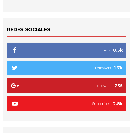
REDES SOCIALES
8.5k
Likes
1.7k
Followers
735
Followers
2.8k
Subscribes